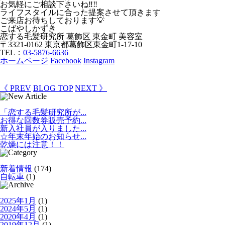
お気軽にご相談下さいね‼‼
ライフスタイルに合った提案させて頂きます
ご来店お待ちしております💡
こばやしかずき
恋する毛髪研究所 葛飾区 東金町 美容室
〒3321-0162 東京都葛飾区東金町1-17-10
TEL：
03-5876-6636
ホームページ
Facebook
Instagram
《 PREV
BLOG TOP
NEXT 》
「恋する毛髪研究所が...
お得な回数券販売予約...
新入社員が入りました...
☆年末年始のお知らせ...
乾燥には注意！！
新着情報
(174)
自転車
(1)
2025年1月
(1)
2024年5月
(1)
2020年4月
(1)
2019年12月
(1)