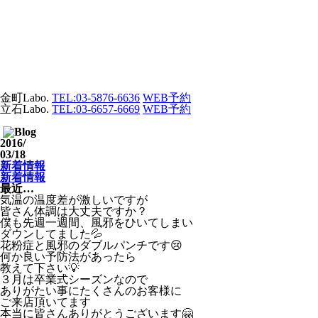
金町Labo.
TEL:03-5876-6636
WEB予約
立石Labo.
TEL:03-6657-6669
WEB予約
2016
/
03/18
新着情報
新着情報
最近…
気温の温度差が激しいですが
皆さん体調は大丈夫ですか？
僕も先週一週間、風邪をひいてしまい
ダウンしてました💦
花粉症と風邪のダブルパンチです😢
何か良い予防法があったら
教えて下さい💡
３月は卒業式シーズンなので
ありがたい事にたくさんのお客様に
ご来店頂いてます
本当に皆さんありがとうございます🤗